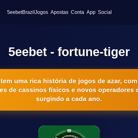
5eebet
Brazil
Jogos
Apostas
Conta
App
Social
5eebet - fortune-tiger
 tem uma rica história de jogos de azar, co
s de cassinos físicos e novos operadores 
surgindo a cada ano.