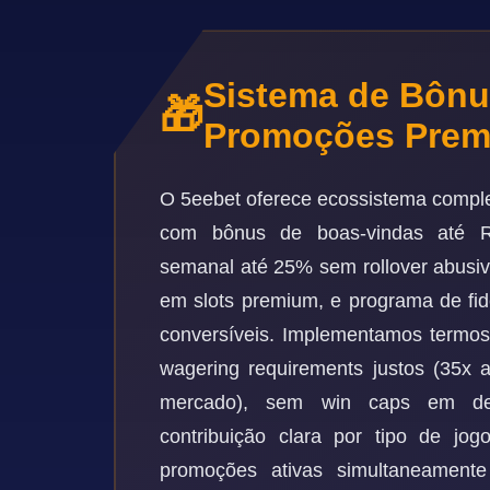
Sistema de Bônu
🎁
Promoções Pre
O 5eebet oferece ecossistema compl
com bônus de boas-vindas até R
semanal até 25% sem rollover abusivo
em slots premium, e programa de fi
conversíveis. Implementamos termos
wagering requirements justos (35x 
mercado), sem win caps em de
contribuição clara por tipo de jo
promoções ativas simultaneamente 