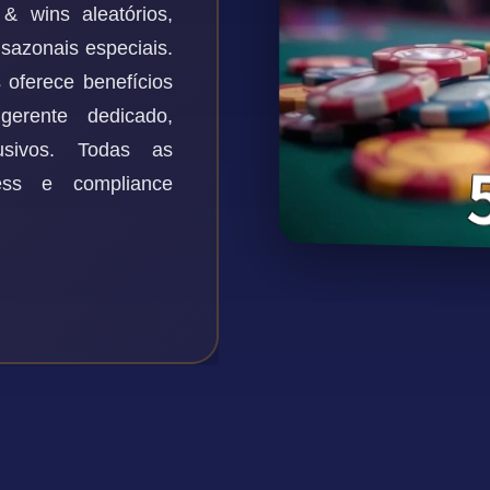
& wins aleatórios,
sazonais especiais.
 oferece benefícios
gerente dedicado,
clusivos. Todas as
ess e compliance