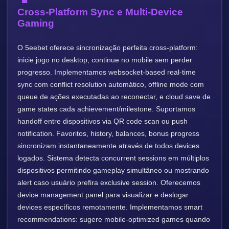
Cross-Platform Sync e Multi-Device
Gaming
O 5eebet oferece sincronização perfeita cross-platform:
inicie jogo no desktop, continue no mobile sem perder
progresso. Implementamos websocket-based real-time
sync com conflict resolution automático, offline mode com
queue de ações executadas ao reconectar, e cloud save de
game states cada achievement/milestone. Suportamos
handoff entre dispositivos via QR code scan ou push
notification. Favoritos, history, balances, bonus progress
sincronizam instantaneamente através de todos devices
logados. Sistema detecta concurrent sessions em múltiplos
dispositivos permitindo gameplay simultâneo ou mostrando
alert caso usuário prefira exclusive session. Oferecemos
device management panel para visualizar e deslogar
devices específicos remotamente. Implementamos smart
recommendations: sugere mobile-optimized games quando