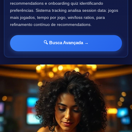
recommendations e onboarding quiz identificando
preferências. Sistema tracking analisa session data: jogos
mais jogados, tempo por jogo, win/loss ratios, para
refinamento contínuo de recommendations.
🔍 Busca Avançada →