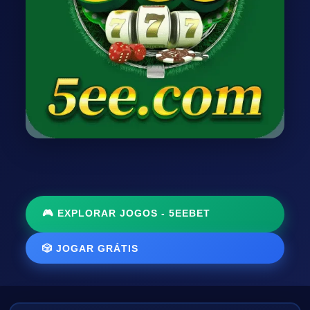
🎮 EXPLORAR JOGOS - 5EEBET
🎲 JOGAR GRÁTIS