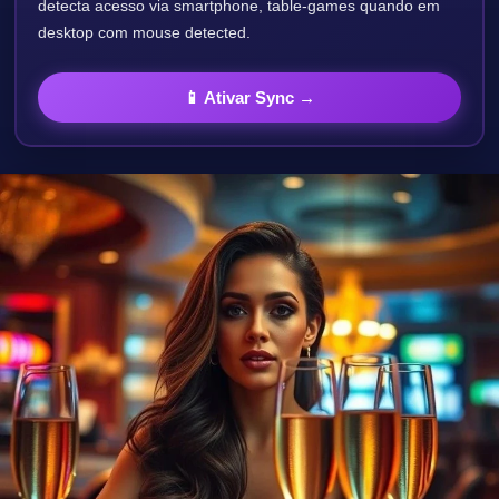
detecta acesso via smartphone, table-games quando em
desktop com mouse detected.
📱 Ativar Sync →