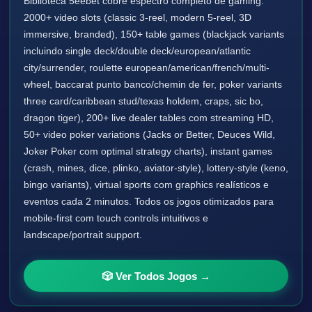
Biblioteca 5eebet cobre espectro completo de gaming:
2000+ video slots (classic 3-reel, modern 5-reel, 3D
immersive, branded), 150+ table games (blackjack variants
incluindo single deck/double deck/european/atlantic
city/surrender, roulette european/american/french/multi-
wheel, baccarat punto banco/chemin de fer, poker variants
three card/caribbean stud/texas holdem, craps, sic bo,
dragon tiger), 200+ live dealer tables com streaming HD,
50+ video poker variations (Jacks or Better, Deuces Wild,
Joker Poker com optimal strategy charts), instant games
(crash, mines, dice, plinko, aviator-style), lottery-style (keno,
bingo variants), virtual sports com graphics realísticos e
eventos cada 2 minutos. Todos os jogos otimizados para
mobile-first com touch controls intuitivos e
landscape/portrait support.
🎲 Ver Todos Jogos →