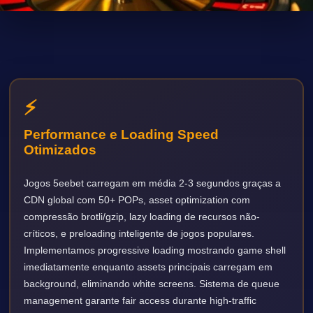
⚡
Performance e Loading Speed
Otimizados
Jogos 5eebet carregam em média 2-3 segundos graças a
CDN global com 50+ POPs, asset optimization com
compressão brotli/gzip, lazy loading de recursos não-
críticos, e preloading inteligente de jogos populares.
Implementamos progressive loading mostrando game shell
imediatamente enquanto assets principais carregam em
background, eliminando white screens. Sistema de queue
management garante fair access durante high-traffic