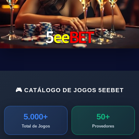
🎮 CATÁLOGO DE JOGOS 5EEBET
5.000+
50+
Total de Jogos
Provedores