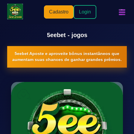
Cadastro
Login
5eebet - jogos
5eebet Aposte e aproveite bônus instantâneos que
aumentam suas chances de ganhar grandes prêmios.