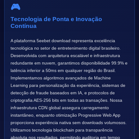
🎮
Tecnologia de Ponta e Inovação
Contínua
A plataforma 5eebet download representa excelência
tecnológica no setor de entretenimento digital brasileiro.
Desenvolvida com arquitetura escalável e infraestrutura
redundante em nuvem, garantimos disponibilidade 99.9% e
latência inferior a 50ms em qualquer região do Brasil.
Implementamos algoritmos avançados de Machine
Learning para personalização da experiência, sistemas de
detecção de fraude baseados em IA, e protocolos de
criptografia AES-256 bits em todas as transações. Nossa
infraestrutura CDN global assegura carregamento
instantâneo, enquanto otimização Progressive Web App
proporciona experiência nativa sem downloads volumosos.
Utilizamos tecnologia blockchain para transparência
absoluta nos resultados, permitindo auditoria em tempo