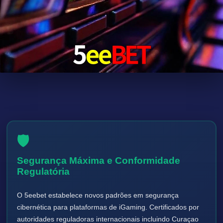
🛡️
Segurança Máxima e Conformidade
Regulatória
O 5eebet estabelece novos padrões em segurança
cibernética para plataformas de iGaming. Certificados por
autoridades reguladoras internacionais incluindo Curaçao