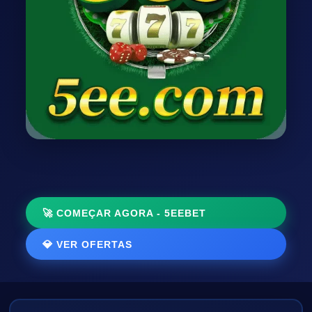
🚀 COMEÇAR AGORA - 5EEBET
💎 VER OFERTAS