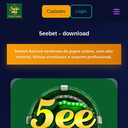
Cadastro
Login
5eebet - download
5eebet Acesse centenas de jogos online, com alto
retorno, bônus contínuos e suporte profissional.