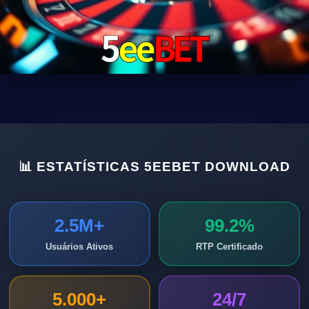
📊 ESTATÍSTICAS 5EEBET DOWNLOAD
2.5M+
99.2%
Usuários Ativos
RTP Certificado
5.000+
24/7