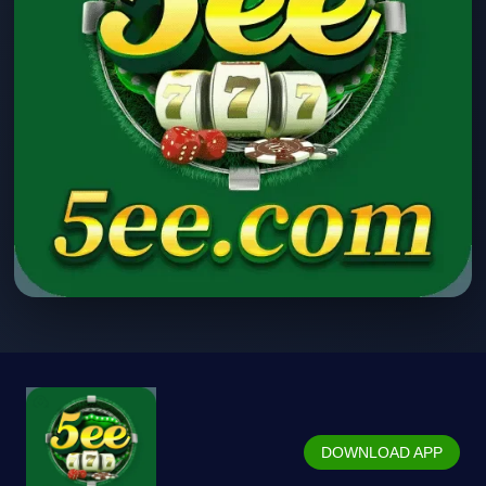
DOWNLOAD APP