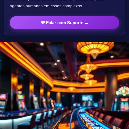
agentes humanos em casos complexos.
💬 Falar com Suporte →