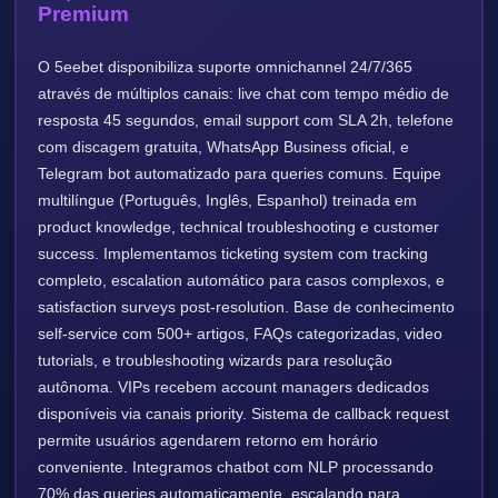
Premium
O 5eebet disponibiliza suporte omnichannel 24/7/365
através de múltiplos canais: live chat com tempo médio de
resposta 45 segundos, email support com SLA 2h, telefone
com discagem gratuita, WhatsApp Business oficial, e
Telegram bot automatizado para queries comuns. Equipe
multilíngue (Português, Inglês, Espanhol) treinada em
product knowledge, technical troubleshooting e customer
success. Implementamos ticketing system com tracking
completo, escalation automático para casos complexos, e
satisfaction surveys post-resolution. Base de conhecimento
self-service com 500+ artigos, FAQs categorizadas, video
tutorials, e troubleshooting wizards para resolução
autônoma. VIPs recebem account managers dedicados
disponíveis via canais priority. Sistema de callback request
permite usuários agendarem retorno em horário
conveniente. Integramos chatbot com NLP processando
70% das queries automaticamente, escalando para