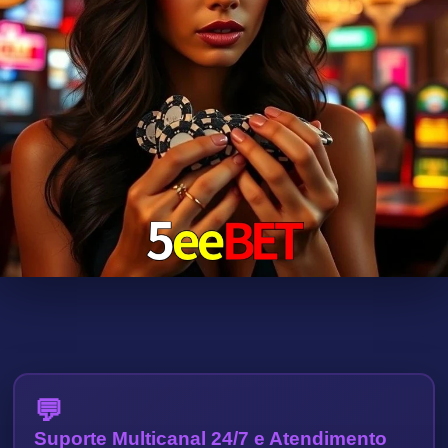
💬
Suporte Multicanal 24/7 e Atendimento