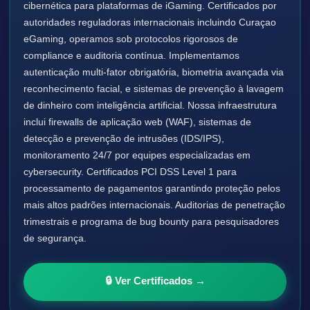
cibernética para plataformas de iGaming. Certificados por
autoridades reguladoras internacionais incluindo Curaçao
eGaming, operamos sob protocolos rigorosos de
compliance e auditoria contínua. Implementamos
autenticação multi-fator obrigatória, biometria avançada via
reconhecimento facial, e sistemas de prevenção à lavagem
de dinheiro com inteligência artificial. Nossa infraestrutura
inclui firewalls de aplicação web (WAF), sistemas de
detecção e prevenção de intrusões (IDS/IPS),
monitoramento 24/7 por equipes especializadas em
cybersecurity. Certificados PCI DSS Level 1 para
processamento de pagamentos garantindo proteção pelos
mais altos padrões internacionais. Auditorias de penetração
trimestrais e programa de bug bounty para pesquisadores
de segurança.
🔒 Ver Certificados →