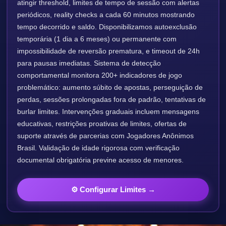
atingir threshold, limites de tempo de sessão com alertas
periódicos, reality checks a cada 60 minutos mostrando
tempo decorrido e saldo. Disponibilizamos autoexclusão
temporária (1 dia a 6 meses) ou permanente com
impossibilidade de reversão prematura, e timeout de 24h
para pausas imediatas. Sistema de detecção
comportamental monitora 200+ indicadores de jogo
problemático: aumento súbito de apostas, perseguição de
perdas, sessões prolongadas fora de padrão, tentativas de
burlar limites. Intervenções graduais incluem mensagens
educativas, restrições proativas de limites, ofertas de
suporte através de parcerias com Jogadores Anônimos
Brasil. Validação de idade rigorosa com verificação
documental obrigatória previne acesso de menores.
⚙️ Configurar Limites →