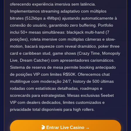
oferecendo experiência imersiva sem latência.
Implementamos streaming adaptativo com múltiplos
bitrates (512kbps a 4Mbps) ajustando automaticamente à
conexão do usuário, garantindo zero buffering. Portfolio
inclui 50+ mesas simultâneas: blackjack multi-hand (7
posições), roleta imersive com múltiplas câmeras e slow-
motion, bacará squeeze com reveal dramático, poker three
card e caribbean stud, game shows (Crazy Time, Monopoly
Live, Dream Catcher) com apresentadores carismáticos.
Sistema de reserva de mesa permite booking antecipado
de posições VIP com limites R$50K. Oferecemos chat
multilíngue com moderação 24/7, history de 500 últimas
rodadas com estatísticas detalhadas, roadmaps e
scorecards para estrategistas. Mesas exclusivas 5eebet
VIP com dealers dedicados, limites customizados e
privacidade total disponíveis para high rollers.
🎬 Entrar Live Casino →