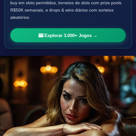
buy em slots permitidos, torneios de slots com prize pools
R$50K semanais, e drops & wins diários com sorteios
aleatórios.
🎰 Explorar 3.000+ Jogos →